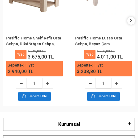
Pasific Home Shelf Raflı Orta
Pasific Home Lusso Orta
Sehpa, Dikdörtgen Sehpa,
Sehpa, Beyaz Çam
İthal Meşe
5.249,00 TL
5.730,00 TL
%30
%30
3.675,00 TL
4.011,00 TL
Sepetteki Fiyat
Sepetteki Fiyat
2.940,00 TL
3.208,80 TL
Sepete Ekle
Sepete Ekle
Kurumsal