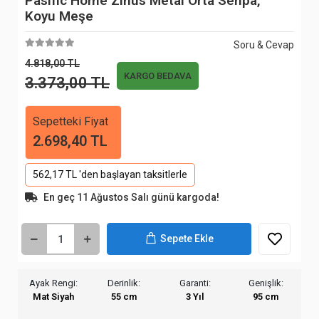
Pasific Home Zinus Metal Orta Sehpa,
Koyu Meşe
Soru & Cevap
4.818,00 TL
KARGO BEDAVA
3.373,00 TL
Sepetteki Fiyat
2.698,40 TL
562,17 TL 'den başlayan taksitlerle
En geç 11 Ağustos Salı günü kargoda!
Sepete Ekle
Ayak Rengi:
Derinlik:
Garanti:
Genişlik:
Mat Siyah
55 cm
3 Yıl
95 cm