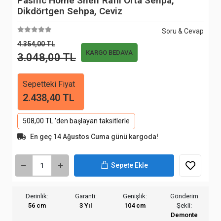
Pasific Home Shelf Raflı Orta Sehpa,
Dikdörtgen Sehpa, Ceviz
Soru & Cevap
4.354,00 TL
KARGO BEDAVA
3.048,00 TL
Sepetteki Fiyat
2.438,40 TL
508,00 TL 'den başlayan taksitlerle
En geç 14 Ağustos Cuma günü kargoda!
Sepete Ekle
Derinlik:
Garanti:
Genişlik:
Gönderim
56 cm
3 Yıl
104 cm
Şekli:
Demonte