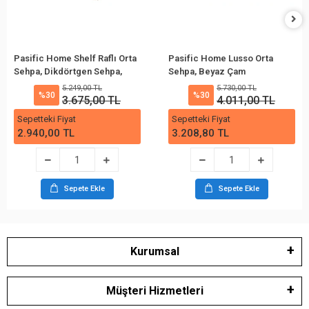
Pasific Home Shelf Raflı Orta
Pasific Home Lusso Orta
Sehpa, Dikdörtgen Sehpa,
Sehpa, Beyaz Çam
İthal Meşe
5.249,00 TL
5.730,00 TL
%30
%30
3.675,00 TL
4.011,00 TL
Sepetteki Fiyat
Sepetteki Fiyat
2.940,00 TL
3.208,80 TL
Sepete Ekle
Sepete Ekle
Kurumsal
Müşteri Hizmetleri