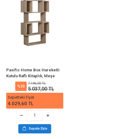
Pasific Home Box Hareketli
Kutulu Raflı Kitaplık, Meşe
7.196,00 TL
%30
5.037,00 TL
Sepetteki Fiyat
4.029,60 TL
Sepete Ekle