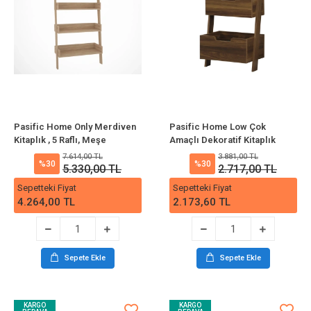
Pasific Home Only Merdiven
Pasific Home Low Çok
Kitaplık , 5 Raflı, Meşe
Amaçlı Dekoratif Kitaplık
,Ceviz, Montessori Dolap
7.614,00 TL
3.881,00 TL
%30
%30
5.330,00 TL
2.717,00 TL
Sepetteki Fiyat
Sepetteki Fiyat
4.264,00 TL
2.173,60 TL
Sepete Ekle
Sepete Ekle
KARGO
KARGO