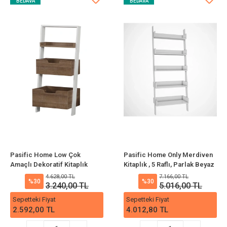
BEDAVA
BEDAVA
Pasific Home Low Çok
Pasific Home Only Merdiven
Amaçlı Dekoratif Kitaplık
Kitaplık , 5 Raflı, Parlak Beyaz
,Koyu Meşe & Beyaz,
4.628,00 TL
7.166,00 TL
%30
%30
Montessori Dolap
3.240,00 TL
5.016,00 TL
Sepetteki Fiyat
Sepetteki Fiyat
2.592,00 TL
4.012,80 TL