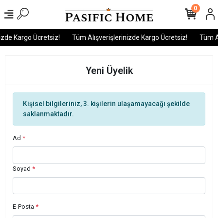
0
izde Kargo Ücretsiz!
Tüm Alışverişlerinizde Kargo Ücretsiz!
Tüm Al
Yeni Üyelik
Kişisel bilgileriniz, 3. kişilerin ulaşamayacağı şekilde
saklanmaktadır.
Ad
*
Soyad
*
E-Posta
*