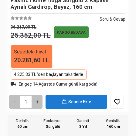
Pasific Home Huga Sürgülü 2 Kapaklı
Aynalı Gardırop, Beyaz, 160 cm
Soru & Cevap
36.217,00 TL
KARGO BEDAVA
25.352,00 TL
Sepetteki Fiyat
20.281,60 TL
4.225,33 TL 'den başlayan taksitlerle
En geç 14 Ağustos Cuma günü kargoda!
Sepete Ekle
Derinlik:
Fonksiyon:
Garanti:
Genişlik:
60 cm
Sürgülü
3 Yıl
160 cm