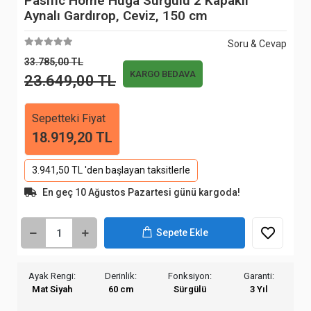
Pasific Home Huga Sürgülü 2 Kapaklı
Aynalı Gardırop, Ceviz, 150 cm
Soru & Cevap
33.785,00 TL
KARGO BEDAVA
23.649,00 TL
Sepetteki Fiyat
18.919,20 TL
3.941,50 TL 'den başlayan taksitlerle
En geç 10 Ağustos Pazartesi günü kargoda!
Sepete Ekle
Ayak Rengi:
Derinlik:
Fonksiyon:
Garanti:
Mat Siyah
60 cm
Sürgülü
3 Yıl