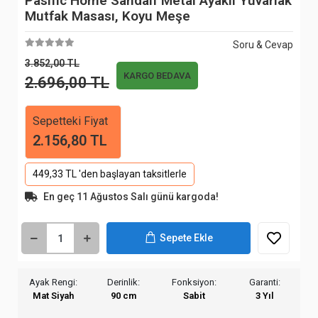
Pasific Home Sandalf Metal Ayaklı Yuvarlak
Mutfak Masası, Koyu Meşe
Soru & Cevap
3.852,00 TL
KARGO BEDAVA
2.696,00 TL
Sepetteki Fiyat
2.156,80 TL
449,33 TL 'den başlayan taksitlerle
En geç 11 Ağustos Salı günü kargoda!
Sepete Ekle
Ayak Rengi:
Derinlik:
Fonksiyon:
Garanti:
Mat Siyah
90 cm
Sabit
3 Yıl