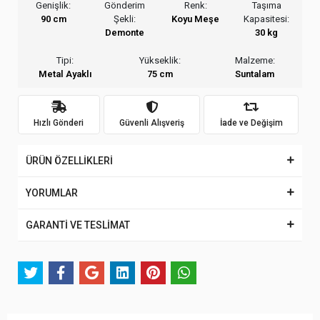
Genişlik:
Gönderim
Renk:
Taşıma
90 cm
Şekli:
Koyu Meşe
Kapasitesi:
Demonte
30 kg
Tipi:
Yükseklik:
Malzeme:
Metal Ayaklı
75 cm
Suntalam
Hızlı Gönderi
Güvenli Alışveriş
İade ve Değişim
ÜRÜN ÖZELLİKLERİ
YORUMLAR
GARANTİ VE TESLİMAT