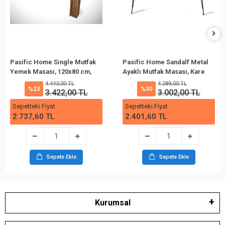
Pasific Home Single Mutfak
Pasific Home Sandalf Metal
Yemek Masası, 120x80 cm,
Ayaklı Mutfak Masası, Kare
Dikdörtgen, Ceviz
90x90, Beyaz Mermer
4.443,00 TL
4.289,00 TL
%23
%30
3.422,00 TL
3.002,00 TL
Sepetteki Fiyat
Sepetteki Fiyat
2.737,60 TL
2.401,60 TL
Sepete Ekle
Sepete Ekle
Kurumsal