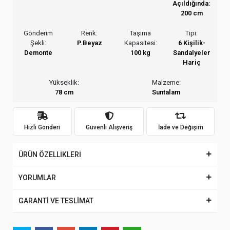
Açıldığında:
200 cm
Gönderim
Renk:
Taşıma
Tipi:
Şekli:
P.Beyaz
Kapasitesi:
6 Kişilik-
Demonte
100 kg
Sandalyeler
Hariç
Yükseklik:
Malzeme:
78 cm
Suntalam
Hızlı Gönderi
Güvenli Alışveriş
İade ve Değişim
ÜRÜN ÖZELLİKLERİ
YORUMLAR
GARANTİ VE TESLİMAT