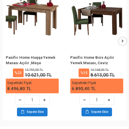
Pasific Home Huqqa Yemek
Pasific Home Bois Açılır
Masası Açılır ,Meşe
Yemek Masası, Ceviz
13.794,00 TL
10.168,00 TL
%23
%15
10.621,00 TL
8.613,00 TL
Sepetteki Fiyat
Sepetteki Fiyat
8.496,80 TL
6.890,40 TL
Sepete Ekle
Sepete Ekle