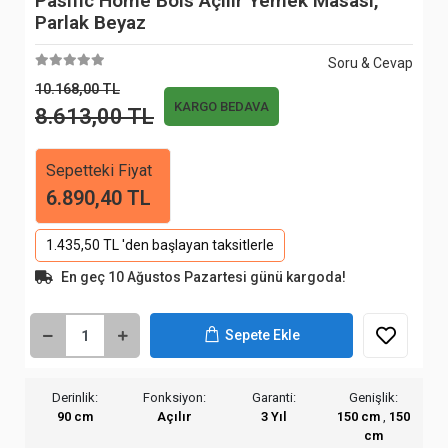
Pasific Home Bois Açılır Yemek Masası,
Parlak Beyaz
Soru & Cevap
10.168,00 TL
KARGO BEDAVA
8.613,00 TL
Sepetteki Fiyat
6.890,40 TL
1.435,50 TL 'den başlayan taksitlerle
En geç 10 Ağustos Pazartesi günü kargoda!
Sepete Ekle
Derinlik:
Fonksiyon:
Garanti:
Genişlik:
90 cm
Açılır
3 Yıl
150 cm
,
150
cm