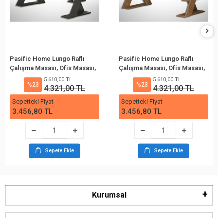
Pasific Home Lungo Raflı
Pasific Home Lungo Raflı
Çalışma Masası, Ofis Masası,
Çalışma Masası, Ofis Masası,
60X140 Cm, Antrasit&Beyaz
60X140 Cm, Koyu
5.610,00 TL
5.610,00 TL
%23
%23
Meşe&Beyaz
4.321,00 TL
4.321,00 TL
Sepetteki Fiyat
Sepetteki Fiyat
3.456,80 TL
3.456,80 TL
Sepete Ekle
Sepete Ekle
Kurumsal