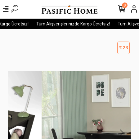
0
argo Ücretsiz!
Tüm Alışverişlerinizde Kargo Ücretsiz!
Tüm Alışveri
%23